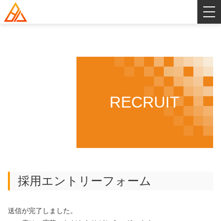
HOME
SERVICE
RECRUIT
COMPANY
会社概要
GALLERY
社名・ロゴの意味とビジョン
STAFF
採用エントリーフォーム
システムインテグレーション事業部
RECRUIT
送信が完了しました。
システムエンジニア