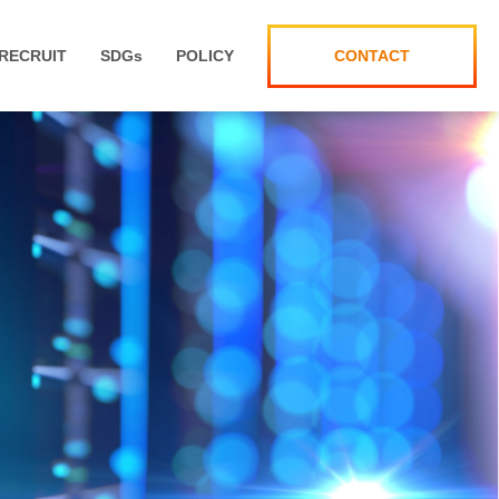
RECRUIT
SDG
s
POLICY
CONTACT
情報セキュリティ方針
ンテグレーション事業部
採用エントリー受付
個人情報保護方針
ンジニア
[中文]海外人才招募公告
公表に関する事項について
ンジニア／プロジェクトリーダー
[中文]小春招聘链接
ト